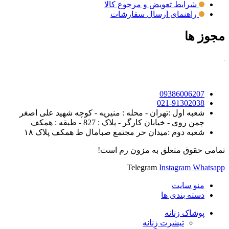
شرایط تعویض و مرجوع کالا
راهنمای ارسال سفارشات
مجوز ها
09386006207
021-91302038
شعبه اول :تهران - محله : منیریه - کوچه شهید علی اصغر
چمن روی - خیابان کارگر - پلاک : 827 - طبقه : همکف
شعبه دوم :میدان حر مجتمع صبامال ط همکف پلاک ۱۸
تمامی حقوق متعلق به مزون رم است!
Telegram
Instagram
Whatsapp
منو سایت
دسته بندی ها
پوشاک زنانه
تیشرت زنانه