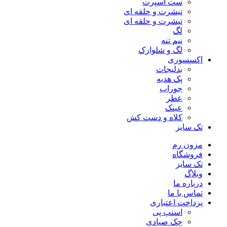
ست اسپرت
تیشرت و حلقه ای
تیشرت و حلقه ای
لگ
نیم تنه
لگ و شلوارک
اکسسوری
بدلیجات
پک هدیه
جوراب
عطر
عینک
کلاه و دست کش
تک سایز
مزون رم
فروشگاه
تک سایز
وبلاگ
درباره ما
تماس با ما
پرداخت اعتباری
اسنپ پی
چک صیادی