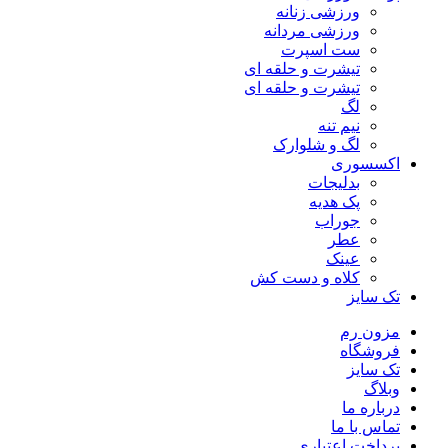
ورزشی زنانه
ورزشی مردانه
ست اسپرت
تیشرت و حلقه ای
تیشرت و حلقه ای
لگ
نیم تنه
لگ و شلوارک
اکسسوری
بدلیجات
پک هدیه
جوراب
عطر
عینک
کلاه و دست کش
تک سایز
مزون رم
فروشگاه
تک سایز
وبلاگ
درباره ما
تماس با ما
پرداخت اعتباری