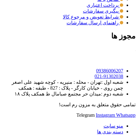
پرداخت اعتباری
پیگیری سفارشات
شرایط تعویض و مرجوع کالا
راهنمای ارسال سفارشات
مجوز ها
09386006207
021-91302038
شعبه اول :تهران - محله : منیریه - کوچه شهید علی اصغر
چمن روی - خیابان کارگر - پلاک : 827 - طبقه : همکف
شعبه دوم :میدان حر مجتمع صبامال ط همکف پلاک ۱۸
تمامی حقوق متعلق به مزون رم است!
Telegram
Instagram
Whatsapp
منو سایت
دسته بندی ها