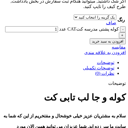
اگر شک داشتید, میتوانید هنگام ثبت سفارش در بخش یادداشت,
طرح کیف را تایپ کنید.
رنگ
صاف
کوله پشتی مدرسه کتCAT عدد
افزودن به سبد خرید
مقايسه
افزودن به علاقه مندی
توضیحات
توضیحات تکمیلی
نظرات (0)
توضیحات
کوله و جا لب تابی کت
سلام به مشتریان عزیز خیلی خوشحال و مفتخریم از این که شما به
سایت ما سر زده اید. شما عزیزان می توانید همین الان
مورد