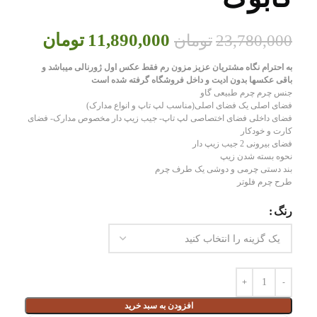
11,890,000
تومان
23,780,000
تومان
به احترام نگاه مشتریان عزیز مزون رم فقط عکس اول ژورنالی میباشد و
باقی عکسها بدون ادیت و داخل فروشگاه گرفته شده است
جنس چرم چرم طبیعی گاو
فضای اصلی یک فضای اصلی(مناسب لپ تاپ و انواع مدارک)
فضای داخلی فضای اختصاصی لپ تاپ- جیب زیپ دار مخصوص مدارک- فضای
کارت و خودکار
فضای بیرونی 2 جیب زیپ دار
نحوه بسته شدن زیپ
بند دستی چرمی و دوشی یک طرف چرم
طرح چرم فلوتر
رنگ
افزودن به سبد خرید