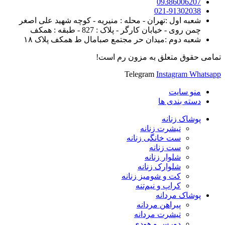
09386006207
021-91302038
شعبه اول :تهران - محله : منیریه - کوچه شهید علی اصغر
چمن روی - خیابان کارگر - پلاک : 827 - طبقه : همکف
شعبه دوم :میدان حر مجتمع صبامال ط همکف پلاک ۱۸
تمامی حقوق متعلق به مزون رم است!
Telegram
Instagram
Whatsapp
منو سایت
دسته بندی ها
پوشاک زنانه
تیشرت زنانه
ست خانگی زنانه
ست زنانه
شلوار زنانه
شلوارک زنانه
کت و شومیز زنانه
کراپ و نیم‌تنه
پوشاک مردانه
پیراهن مردانه
تیشرت مردانه
دورس و هودی