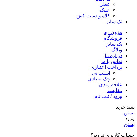
عطر
عینک
کلاه و دست کش
تک سایز
مزون رم
فروشگاه
تک سایز
وبلاگ
درباره ما
تماس با ما
پرداخت اعتباری
اسنپ پی
چک صیادی
علاقه مندی
مقايسه
ورود / ثبت نام
سبد خرید
بستن
ورود
بستن
حساب کاربری ندارید؟