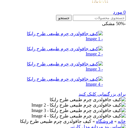
0
مورد
جستجو
-50%
مشکی
برای بزرگنمایی کلیک کنید
خانه
»
فروشگاه
»
کيف جافولدری چرم طبيعی طرح رايکا