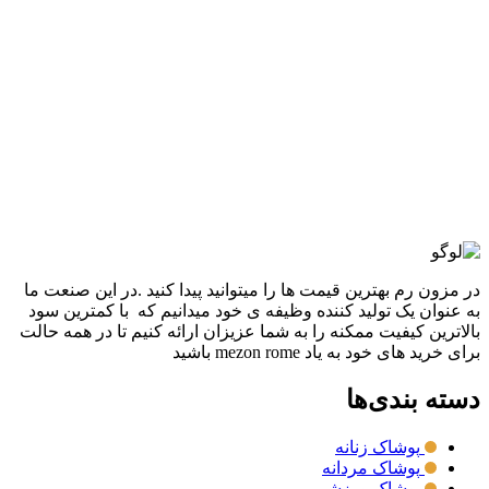
افزودن به علاقه مندی
کيف اداری چرم طبيعی کابوک
23,780,000
تومان
قیمت اصلی: 23,780,000تومان
بود.
11,890,000
تومان
قیمت فعلی: 11,890,000تومان.
انتخاب گزینه ها
این محصول دارای انواع مختلفی می باشد.
گزینه ها ممکن است در صفحه محصول انتخاب شوند
مقايسه
نمایش سریع
در مزون رم بهترین قیمت ها را میتوانید پیدا کنید .در این صنعت ما
به عنوان یک تولید کننده وظیفه ی خود میدانیم که با کمترین سود
بالاترین کیفیت ممکنه را به شما عزیزان ارائه کنیم تا در همه حالت
برای خرید های خود به یاد mezon rome باشید
دسته بندی‌ها
پوشاک زنانه
پوشاک مردانه
پوشاک ورزشی