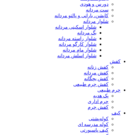
دورس و هودی
ست مردانه
کاپشن، بارانی و پالتو مردانه
شلوار مردانه
شلوار اسکینی مردانه
بگ مردانه
شلوار راسته مردانه
شلوار کارگو مردانه
شلوار مام مردانه
شلوار اسلش مردانه
کفش
کفش زنانه
کفش مردانه
کفش بچگانه
کفش چرم طبیعی
چرم طبیعی
پک هدیه
چرم اداری
کفش چرم
کیف
کوله‌پشتی
کوله مدرسه ای
کیف پاسپورتی