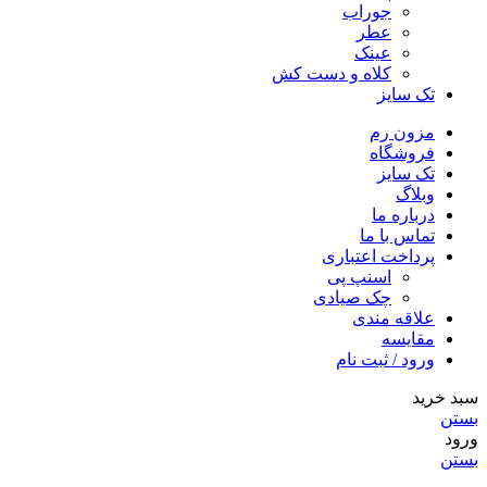
جوراب
عطر
عینک
کلاه و دست کش
تک سایز
مزون رم
فروشگاه
تک سایز
وبلاگ
درباره ما
تماس با ما
پرداخت اعتباری
اسنپ پی
چک صیادی
علاقه مندی
مقايسه
ورود / ثبت نام
سبد خرید
بستن
ورود
بستن