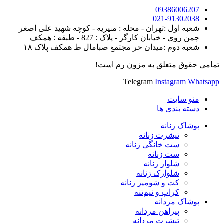
09386006207
021-91302038
شعبه اول :تهران - محله : منیریه - کوچه شهید علی اصغر
چمن روی - خیابان کارگر - پلاک : 827 - طبقه : همکف
شعبه دوم :میدان حر مجتمع صبامال ط همکف پلاک ۱۸
تمامی حقوق متعلق به مزون رم است!
Telegram
Instagram
Whatsapp
منو سایت
دسته بندی ها
پوشاک زنانه
تیشرت زنانه
ست خانگی زنانه
ست زنانه
شلوار زنانه
شلوارک زنانه
کت و شومیز زنانه
کراپ و نیم‌تنه
پوشاک مردانه
پیراهن مردانه
تیشرت مردانه