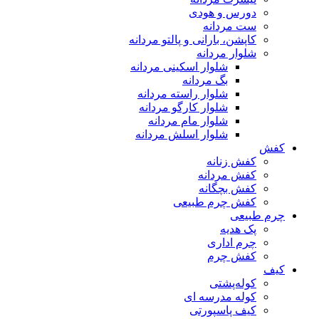
دورس و هودی
ست مردانه
کاپشن، بارانی و پالتو مردانه
شلوار مردانه
شلوار اسکینی مردانه
بگ مردانه
شلوار راسته مردانه
شلوار کارگو مردانه
شلوار مام مردانه
شلوار اسلش مردانه
کفش
کفش زنانه
کفش مردانه
کفش بچگانه
کفش چرم طبیعی
چرم طبیعی
پک هدیه
چرم اداری
کفش چرم
کیف
کوله‌پشتی
کوله مدرسه ای
کیف پاسپورتی