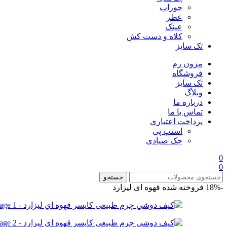
جوراب
عطر
عینک
کلاه و دست کش
تک سایز
مزون رم
فروشگاه
تک سایز
وبلاگ
درباره ما
تماس با ما
پرداخت اعتباری
اسنپ پی
چک صیادی
0
0
جستجو
-18%
فروخته شده
قهوه ای لیزارد