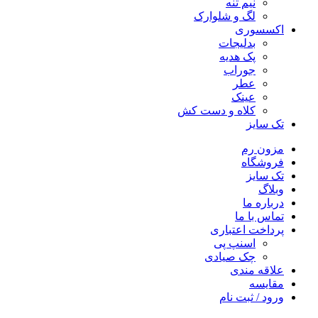
نیم تنه
لگ و شلوارک
اکسسوری
بدلیجات
پک هدیه
جوراب
عطر
عینک
کلاه و دست کش
تک سایز
مزون رم
فروشگاه
تک سایز
وبلاگ
درباره ما
تماس با ما
پرداخت اعتباری
اسنپ پی
چک صیادی
علاقه مندی
مقايسه
ورود / ثبت نام