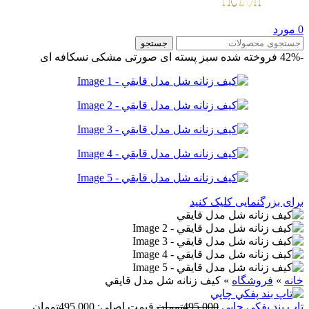
0
مورد
جستجو
-42%
فروخته شده
سبز پسته ای
صورتی
مشکی
نسکافه ای
برای بزرگنمایی کلیک کنید
خانه
»
فروشگاه
»
کيف زنانه شل مدل قايقي
تاپ بند پفکي چاپي
495,000
تومان
قیمت اصلی: 495,000تومان