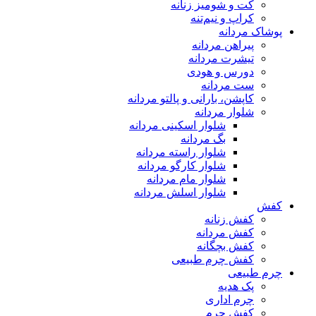
کت و شومیز زنانه
کراپ و نیم‌تنه
پوشاک مردانه
پیراهن مردانه
تیشرت مردانه
دورس و هودی
ست مردانه
کاپشن، بارانی و پالتو مردانه
شلوار مردانه
شلوار اسکینی مردانه
بگ مردانه
شلوار راسته مردانه
شلوار کارگو مردانه
شلوار مام مردانه
شلوار اسلش مردانه
کفش
کفش زنانه
کفش مردانه
کفش بچگانه
کفش چرم طبیعی
چرم طبیعی
پک هدیه
چرم اداری
کفش چرم