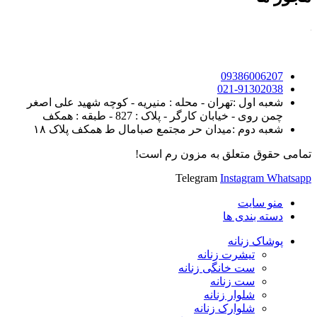
09386006207
021-91302038
شعبه اول :تهران - محله : منیریه - کوچه شهید علی اصغر
چمن روی - خیابان کارگر - پلاک : 827 - طبقه : همکف
شعبه دوم :میدان حر مجتمع صبامال ط همکف پلاک ۱۸
تمامی حقوق متعلق به مزون رم است!
Telegram
Instagram
Whatsapp
منو سایت
دسته بندی ها
پوشاک زنانه
تیشرت زنانه
ست خانگی زنانه
ست زنانه
شلوار زنانه
شلوارک زنانه