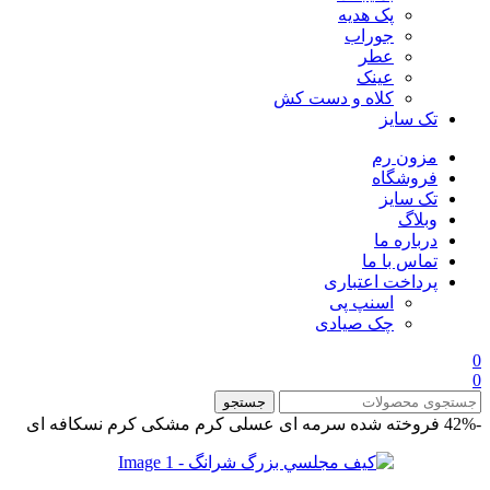
پک هدیه
جوراب
عطر
عینک
کلاه و دست کش
تک سایز
مزون رم
فروشگاه
تک سایز
وبلاگ
درباره ما
تماس با ما
پرداخت اعتباری
اسنپ پی
چک صیادی
0
0
جستجو
-42%
فروخته شده
سرمه ای
عسلی
کرم
مشکی کرم
نسکافه ای