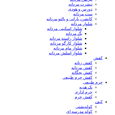
تیشرت مردانه
دورس و هودی
ست مردانه
کاپشن، بارانی و پالتو مردانه
شلوار مردانه
شلوار اسکینی مردانه
بگ مردانه
شلوار راسته مردانه
شلوار کارگو مردانه
شلوار مام مردانه
شلوار اسلش مردانه
کفش
کفش زنانه
کفش مردانه
کفش بچگانه
کفش چرم طبیعی
چرم طبیعی
پک هدیه
چرم اداری
کفش چرم
کیف
کوله‌پشتی
کوله مدرسه ای