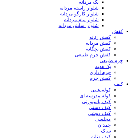
بگ مردانه
شلوار راسته مردانه
شلوار کارگو مردانه
شلوار مام مردانه
شلوار اسلش مردانه
کفش
کفش زنانه
کفش مردانه
کفش بچگانه
کفش چرم طبیعی
چرم طبیعی
پک هدیه
چرم اداری
کفش چرم
کیف
کوله‌پشتی
کوله مدرسه ای
کیف پاسپورتی
کیف دستی
کیف دوشی
مجلسی
چمدان
ساک
کیف زنانه