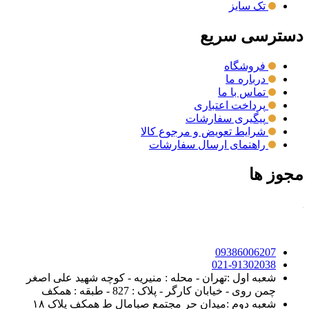
تک سایز
دسترسی سریع
فروشگاه
درباره ما
تماس با ما
پرداخت اعتباری
پیگیری سفارشات
شرایط تعویض و مرجوع کالا
راهنمای ارسال سفارشات
مجوز ها
09386006207
021-91302038
شعبه اول :تهران - محله : منیریه - کوچه شهید علی اصغر
چمن روی - خیابان کارگر - پلاک : 827 - طبقه : همکف
شعبه دوم :میدان حر مجتمع صبامال ط همکف پلاک ۱۸