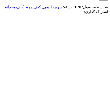
شناسه محصول:
1620
دسته:
چرم طبیعی
,
کیف چرم
,
کیف مردانه
اشتراک گذاری:
-50%
مشکی
افزودن به علاقه مندی
کيف دوشی چرم طبيعی هلند
9,152,000
تومان
قیمت اصلی: 9,152,000تومان
بود.
4,576,000
تومان
قیمت فعلی: 4,576,000تومان.
انتخاب گزینه ها
این محصول دارای انواع مختلفی می باشد. گزینه ها
ممکن است در صفحه محصول انتخاب شوند
مقايسه
نمایش سریع
-50%
طوسی
افزودن به علاقه مندی
شوزبگ دستی چرم طبيعی ليزار