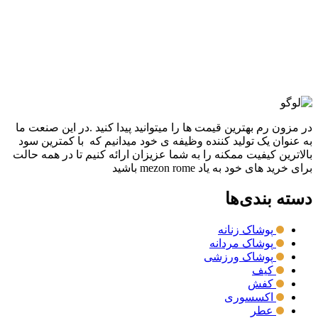
7,976,000
تومان
قیمت اصلی: 7,976,000تومان
بود.
3,988,000
تومان
قیمت فعلی: 3,988,000تومان.
انتخاب گزینه ها
این محصول دارای انواع مختلفی می باشد. گزینه ها
ممکن است در صفحه محصول انتخاب شوند
مقايسه
نمایش سریع
در مزون رم بهترین قیمت ها را میتوانید پیدا کنید .در این صنعت ما
به عنوان یک تولید کننده وظیفه ی خود میدانیم که با کمترین سود
بالاترین کیفیت ممکنه را به شما عزیزان ارائه کنیم تا در همه حالت
برای خرید های خود به یاد mezon rome باشید
دسته بندی‌ها
پوشاک زنانه
پوشاک مردانه
پوشاک ورزشی
کیف
کفش
اکسسوری
عطر