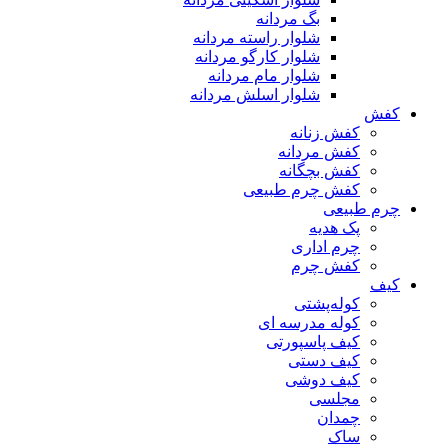
بگ مردانه
شلوار راسته مردانه
شلوار کارگو مردانه
شلوار مام مردانه
شلوار اسلش مردانه
کفش
کفش زنانه
کفش مردانه
کفش بچگانه
کفش چرم طبیعی
چرم طبیعی
پک هدیه
چرم اداری
کفش چرم
کیف
کوله‌پشتی
کوله مدرسه ای
کیف پاسپورتی
کیف دستی
کیف دوشی
مجلسی
چمدان
ساک