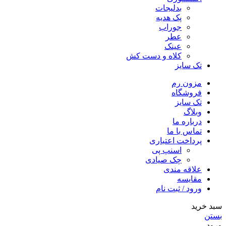
بدلیجات
پک هدیه
جوراب
عطر
عینک
کلاه و دست کش
تک سایز
مزون رم
فروشگاه
تک سایز
وبلاگ
درباره ما
تماس با ما
پرداخت اعتباری
اسنپ پی
چک صیادی
علاقه مندی
مقايسه
ورود / ثبت نام
سبد خرید
بستن
ورود