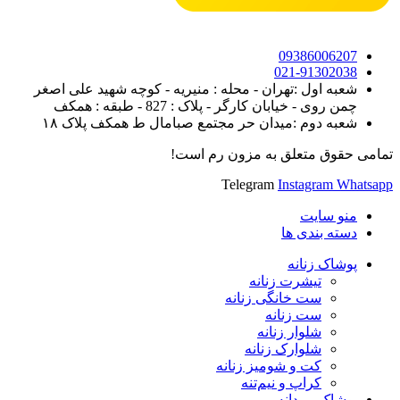
09386006207
021-91302038
شعبه اول :تهران - محله : منیریه - کوچه شهید علی اصغر
چمن روی - خیابان کارگر - پلاک : 827 - طبقه : همکف
شعبه دوم :میدان حر مجتمع صبامال ط همکف پلاک ۱۸
تمامی حقوق متعلق به مزون رم است!
Telegram
Instagram
Whatsapp
منو سایت
دسته بندی ها
پوشاک زنانه
تیشرت زنانه
ست خانگی زنانه
ست زنانه
شلوار زنانه
شلوارک زنانه
کت و شومیز زنانه
کراپ و نیم‌تنه
پوشاک مردانه