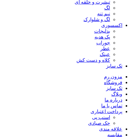
تیشرت و حلقه ای
لگ
نیم تنه
لگ و شلوارک
اکسسوری
بدلیجات
پک هدیه
جوراب
عطر
عینک
کلاه و دست کش
تک سایز
مزون رم
فروشگاه
تک سایز
وبلاگ
درباره ما
تماس با ما
پرداخت اعتباری
اسنپ پی
چک صیادی
علاقه مندی
مقايسه