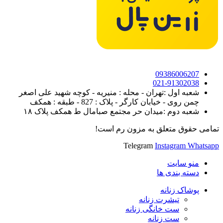
09386006207
021-91302038
شعبه اول :تهران - محله : منیریه - کوچه شهید علی اصغر
چمن روی - خیابان کارگر - پلاک : 827 - طبقه : همکف
شعبه دوم :میدان حر مجتمع صبامال ط همکف پلاک ۱۸
تمامی حقوق متعلق به مزون رم است!
Telegram
Instagram
Whatsapp
منو سایت
دسته بندی ها
پوشاک زنانه
تیشرت زنانه
ست خانگی زنانه
ست زنانه