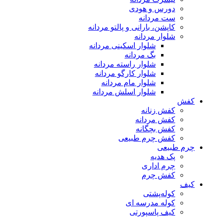
دورس و هودی
ست مردانه
کاپشن، بارانی و پالتو مردانه
شلوار مردانه
شلوار اسکینی مردانه
بگ مردانه
شلوار راسته مردانه
شلوار کارگو مردانه
شلوار مام مردانه
شلوار اسلش مردانه
کفش
کفش زنانه
کفش مردانه
کفش بچگانه
کفش چرم طبیعی
چرم طبیعی
پک هدیه
چرم اداری
کفش چرم
کیف
کوله‌پشتی
کوله مدرسه ای
کیف پاسپورتی