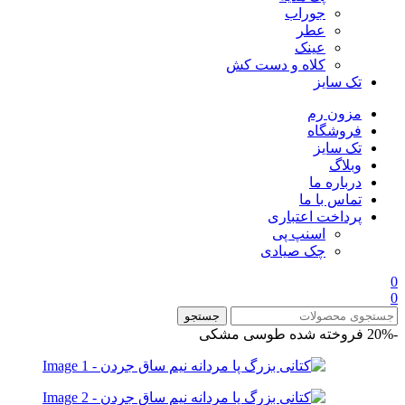
جوراب
عطر
عینک
کلاه و دست کش
تک سایز
مزون رم
فروشگاه
تک سایز
وبلاگ
درباره ما
تماس با ما
پرداخت اعتباری
اسنپ پی
چک صیادی
0
0
جستجو
-20%
فروخته شده
طوسی
مشکی